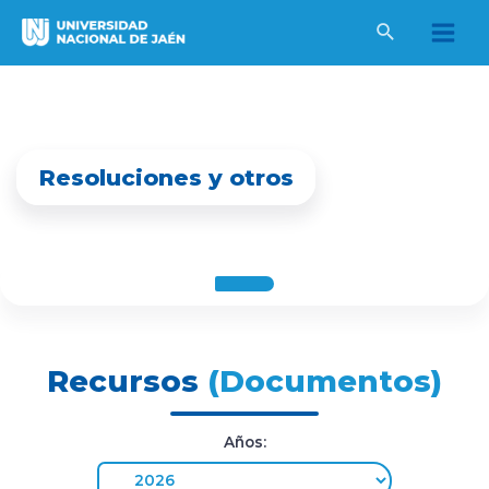
Ir
al
Main
contenido
Men
Resoluciones y otros
Recursos
(Documentos)
Años: