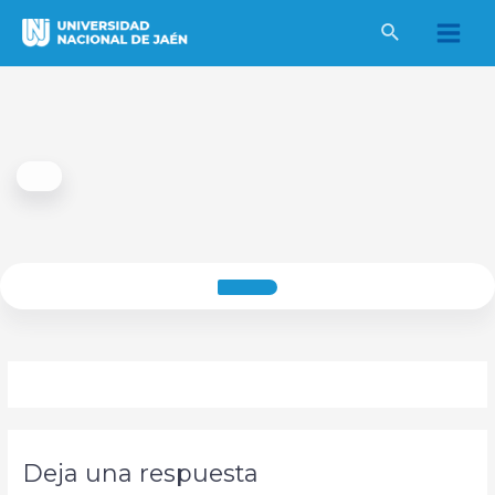
Ir
al
Main
contenido
Men
Deja una respuesta