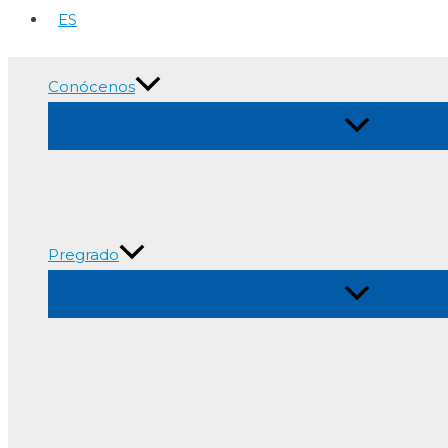
ES
Conócenos
Alternar
menú
Pregrado
Alternar
menú