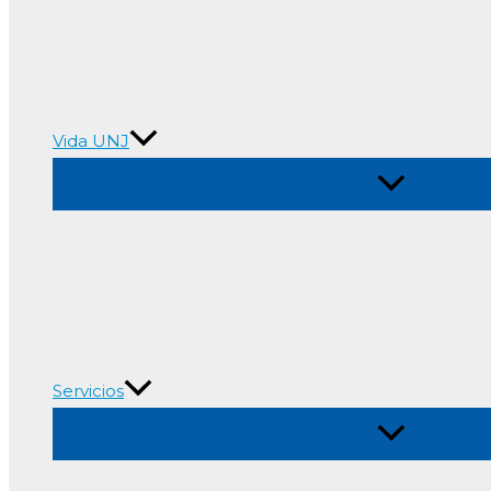
Vida UNJ
Alternar
menú
Servicios
Alternar
menú