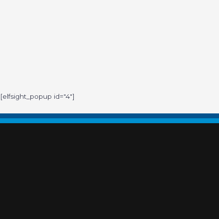
[elfsight_popup id="4"]