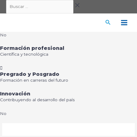
Ir
Buscar
al
…
contenido
Main
No
Men
Formación profesional
Científica y tecnológica
Pregrado y Posgrado
Formación en carreras del futuro
Innovación
Contribuyendo al desarrollo del país
No