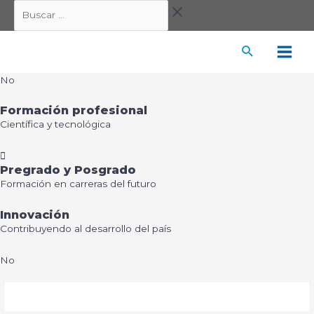
Ir
Buscar
al
…
contenido
Main
No
Men
Formación profesional
Científica y tecnológica
Pregrado y Posgrado
Formación en carreras del futuro
Innovación
Contribuyendo al desarrollo del país
No