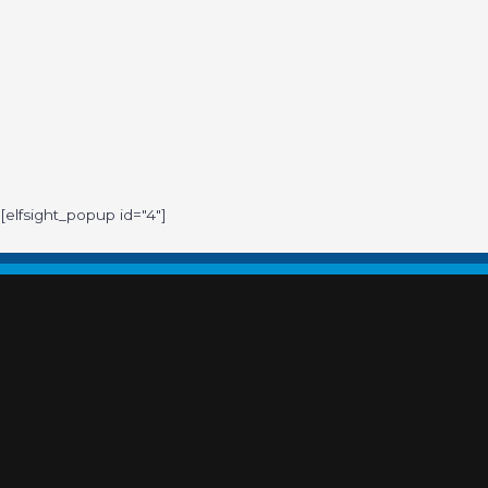
[elfsight_popup id="4"]