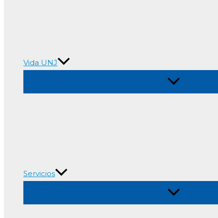
Vida UNJ
Alternar
menú
Servicios
Alternar
menú