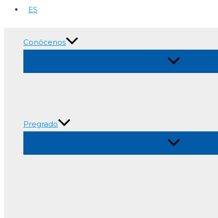
ES
Conócenos
Alternar
menú
Pregrado
Alternar
menú