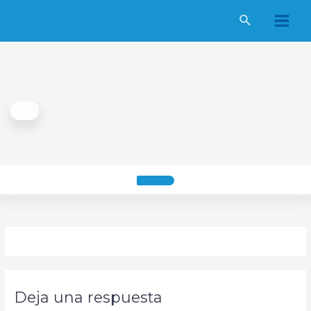
Ir
al
Main
contenido
Men
Deja una respuesta