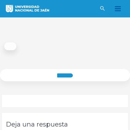
Ir
al
Main
contenido
Men
Deja una respuesta