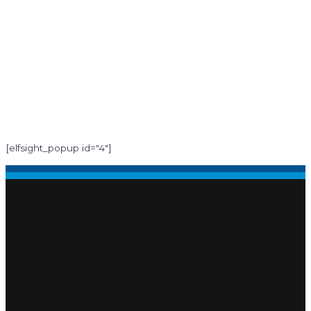
[elfsight_popup id="4"]