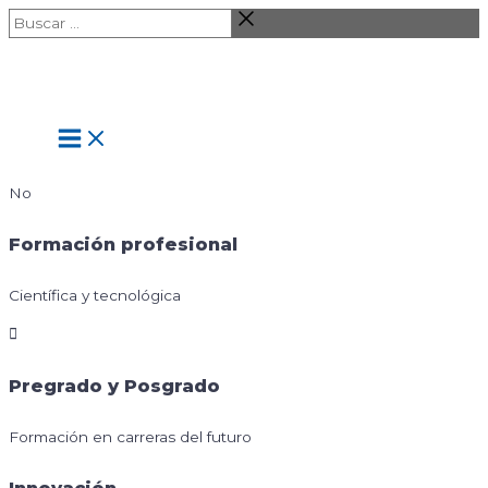
Ir
Buscar
al
…
contenido
Main
Menu
No
Formación profesional
Científica y tecnológica
Pregrado y Posgrado
Formación en carreras del futuro