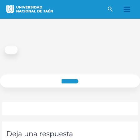
Ir
al
Main
contenido
Men
Deja una respuesta