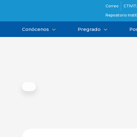
Ir
Correo
CTIVIT
al
Repositorio Insti
contenido
Conócenos
Pregrado
Po