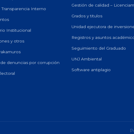
Gestión de calidad – Licencia
e Transparencia Interno
Grados y titulos
ntos
Unidad ejecutora de inversion
io Institucional
Registros y asuntos académic
ones y otros
Seguimiento del Graduado
 Pakamuros
UNJ Ambiental
de denuncias por corrupción
Software antiplagio
lectoral
P