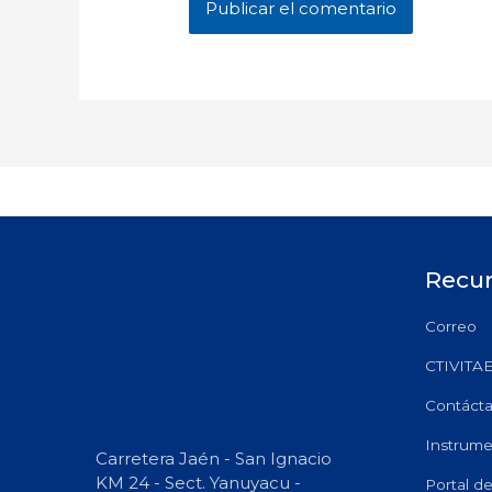
Recu
Correo
CTIVITA
Contáct
Instrume
Carretera Jaén - San Ignacio
KM 24 - Sect. Yanuyacu -
Portal d