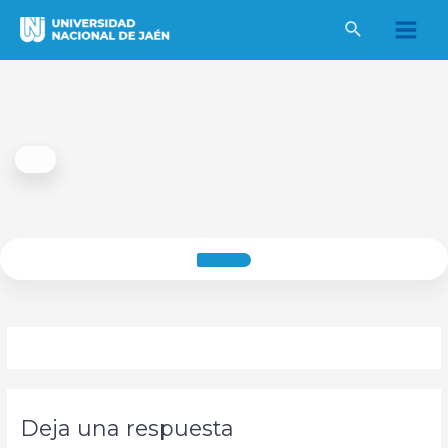
Ir
al
Main
contenido
Men
Deja una respuesta