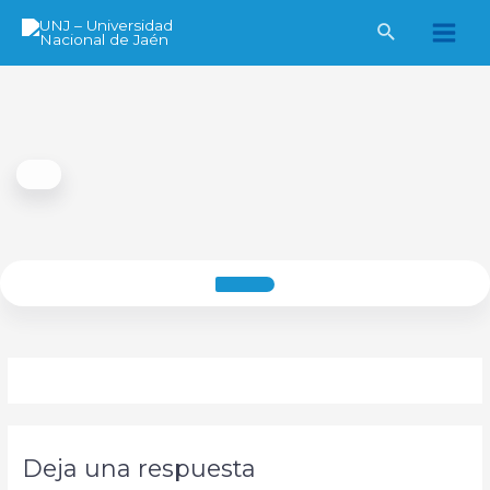
Ir
al
Main
contenido
Men
Deja una respuesta