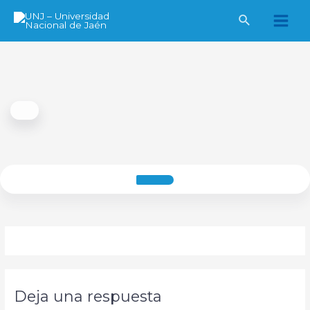
Ir
al
Main
contenido
Men
Deja una respuesta