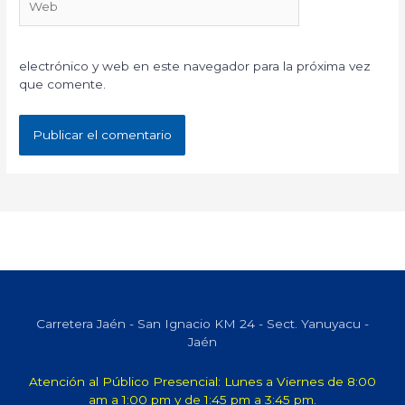
electrónico y web en este navegador para la próxima vez
que comente.
Carretera Jaén - San Ignacio KM 24 - Sect. Yanuyacu -
Jaén
Atención al Público Presencial: Lunes a Viernes de 8:00
am a 1:00 pm y de 1:45 pm a 3:45 pm.