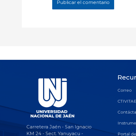
Recu
Correo
CTIVITA
Contáct
Instrume
Carretera Jaén - San Ignacio
KM 24 - Sect. Yanuyacu -
Portal d