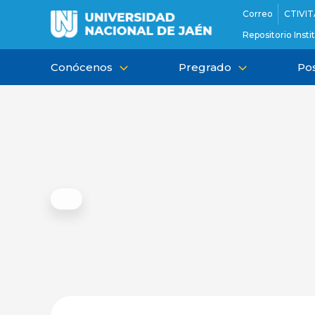
Ir
Correo
CTIVIT
al
Repositorio Insti
contenido
Conócenos
Pregrado
Po