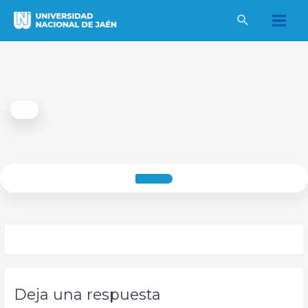
Ir
al
Main
contenido
Men
Deja una respuesta