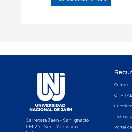
Recu
Correo
CTIVITA
Contáct
Instrume
Carretera Jaén - San Ignacio
KM 24 - Sect. Yanuyacu -
Portal d