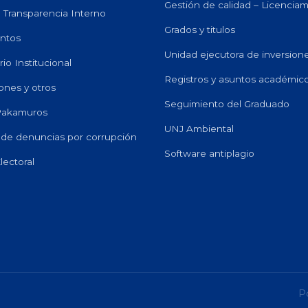
Gestión de calidad – Licencia
e Transparencia Interno
Grados y titulos
ntos
Unidad ejecutora de inversion
io Institucional
Registros y asuntos académic
ones y otros
Seguimiento del Graduado
 Pakamuros
UNJ Ambiental
de denuncias por corrupción
Software antiplagio
lectoral
P