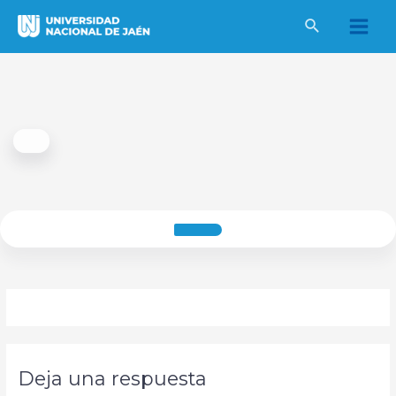
Ir
al
Main
contenido
Men
Deja una respuesta