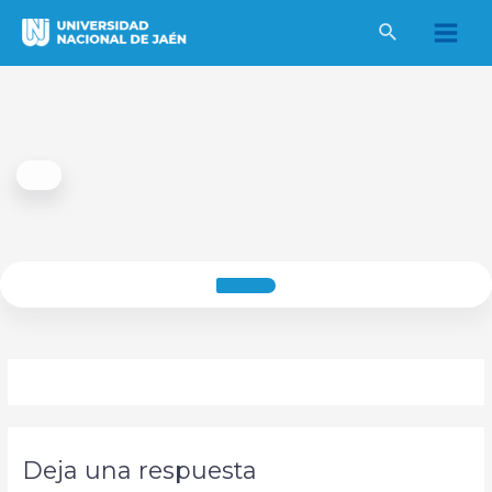
Ir
al
Main
contenido
Men
Deja una respuesta