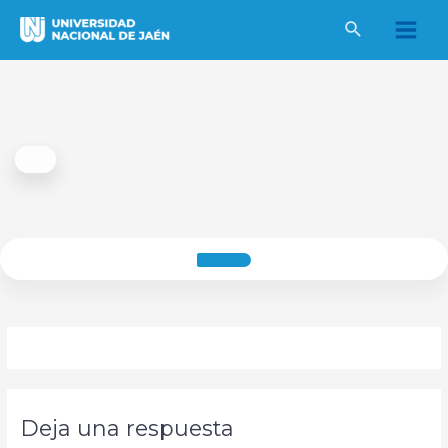
Ir
al
Main
contenido
Men
Deja una respuesta