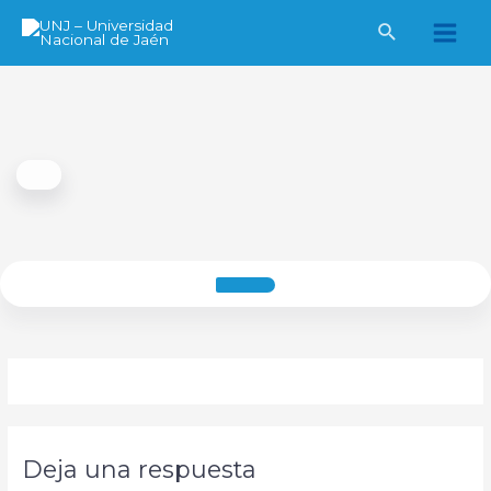
Ir
al
Main
contenido
Men
Deja una respuesta