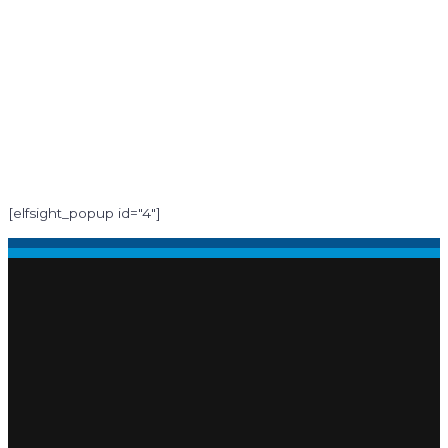
[elfsight_popup id="4"]