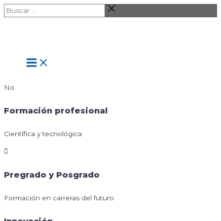
Ir
Buscar
al
…
contenido
Main
Menu
No
Formación profesional
Científica y tecnológica
Pregrado y Posgrado
Formación en carreras del futuro