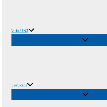
Vida UNJ
Alternar
menú
Servicios
Alternar
menú