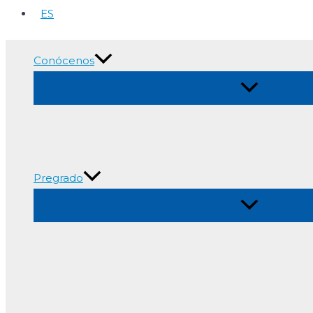
ES
Conócenos
Alternar
menú
Pregrado
Alternar
menú