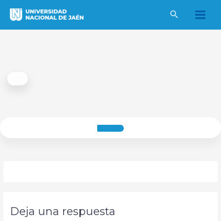
Ir
al
Main
contenido
Men
Deja una respuesta