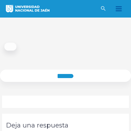
Ir
al
Main
contenido
Men
Deja una respuesta