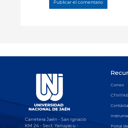
Recu
Correo
CTIVITA
Contáct
Instrume
Carretera Jaén - San Ignacio
KM 24 - Sect. Yanuyacu -
Portal d