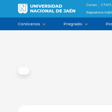
Ir
Correo
CTIVIT
al
Repositorio Insti
contenido
Conócenos
Pregrado
Po