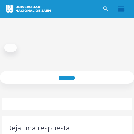
Ir
al
Main
contenido
Men
Deja una respuesta