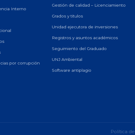
Gestión de calidad – Licenciamiento
encia Interno
Grados y titulos
Unidad ejecutora de inversiones
cional
Registros y asuntos académicos
os
Seguimiento del Graduado
s
UNJ Ambiental
ias por corrupción
Software antiplagio
Política de