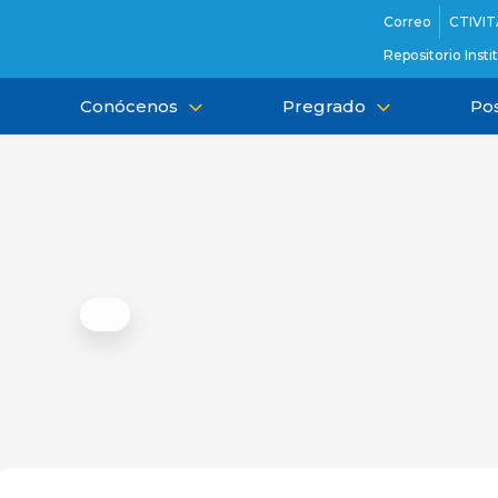
Ir
Correo
CTIVIT
al
Repositorio Insti
contenido
Conócenos
Pregrado
Po