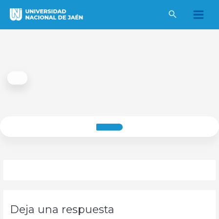
Ir
al
Main
contenido
Men
Deja una respuesta