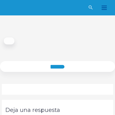
Ir
al
Main
contenido
Men
Deja una respuesta