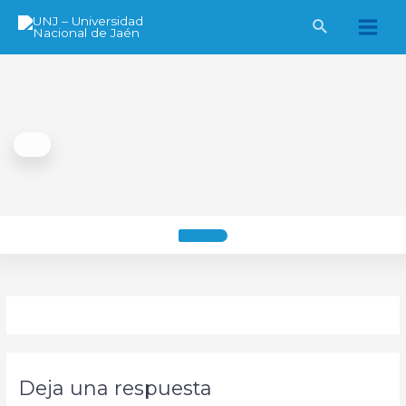
Ir
al
Main
contenido
Men
Deja una respuesta