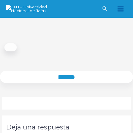
Ir
al
Main
contenido
Men
Deja una respuesta