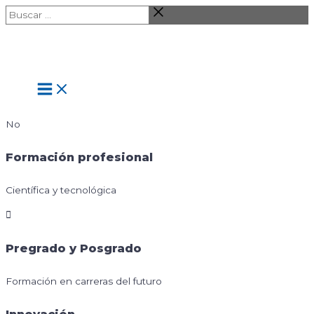
Ir
Buscar
al
…
contenido
Main
Menu
No
Formación profesional
Científica y tecnológica
Pregrado y Posgrado
Formación en carreras del futuro