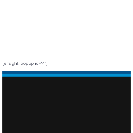
[elfsight_popup id="4"]