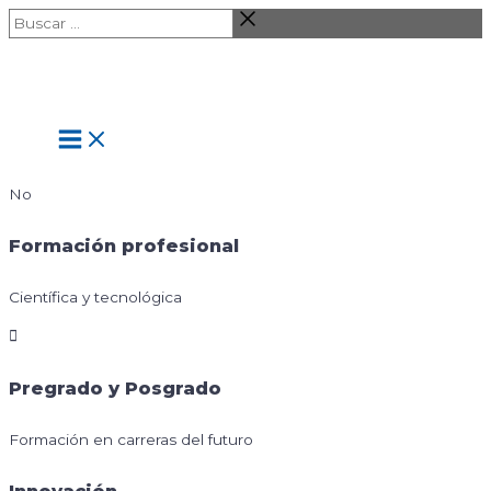
Ir
Buscar
al
…
contenido
Main
Menu
No
Formación profesional
Científica y tecnológica
Pregrado y Posgrado
Formación en carreras del futuro