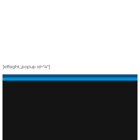
[elfsight_popup id="4"]