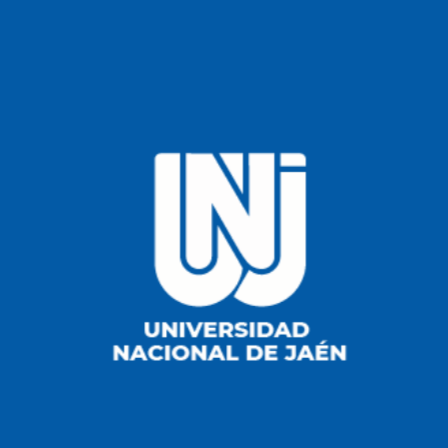
Carretera Jaén - San Ignacio KM 24 - Sect. Yanuyacu - Jaén
Atención al Público Presencial: Lunes a Viernes de 8:00 am a
1:00 pm y de 1:45 pm a 3:45 pm.
Recurso
Correo
CTIVITAE
Contáctanos
Instrumentos de gestión