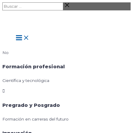
Ir
Buscar
al
…
contenido
Main
Menu
No
Formación profesional
Científica y tecnológica
Pregrado y Posgrado
Formación en carreras del futuro