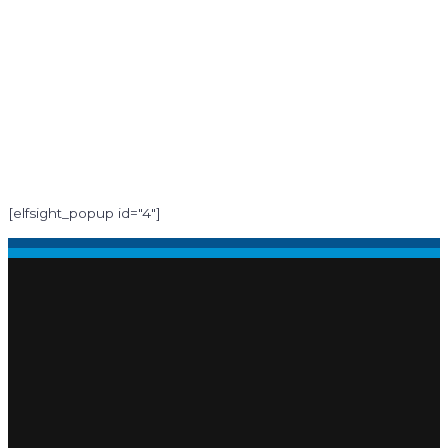
[elfsight_popup id="4"]