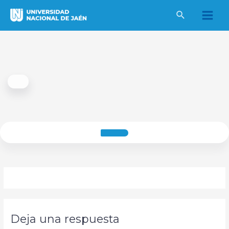
Ir
al
Main
contenido
Men
Deja una respuesta