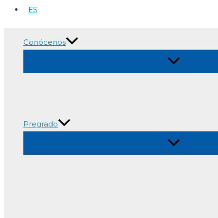
ES
Conócenos
Alternar
menú
Pregrado
Alternar
menú