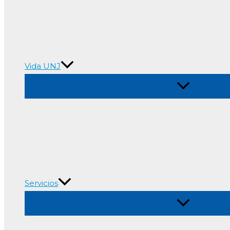
Vida UNJ
Alternar
menú
Servicios
Alternar
menú