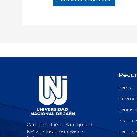
Recu
Correo
CTIVITA
Contáct
Instrume
Carretera Jaén - San Ignacio
KM 24 - Sect. Yanuyacu -
Portal d