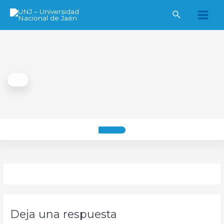
Ir
al
Main
contenido
Men
Deja una respuesta