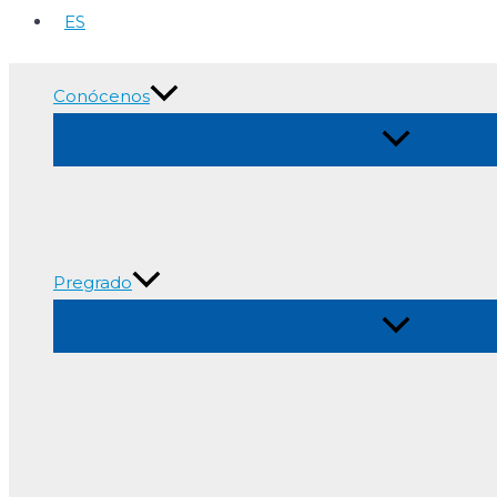
ES
Conócenos
Alternar
menú
Pregrado
Alternar
menú