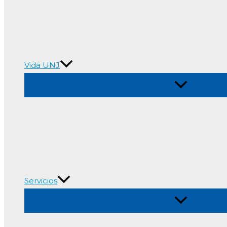
Vida UNJ
Alternar
menú
Servicios
Alternar
menú