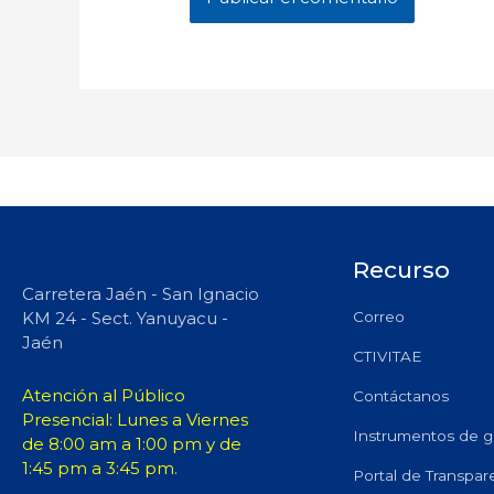
Recurso
Carretera Jaén - San Ignacio
KM 24 - Sect. Yanuyacu -
Correo
Jaén
CTIVITAE
Atención al Público
Contáctanos
Presencial: Lunes a Viernes
Instrumentos de g
de 8:00 am a 1:00 pm y de
1:45 pm a 3:45 pm.
Portal de Transpar