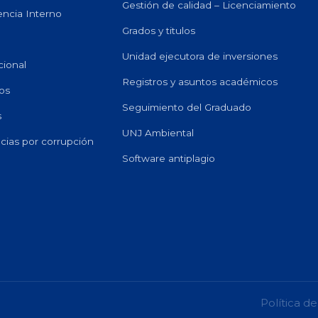
Gestión de calidad – Licenciamiento
encia Interno
Grados y titulos
Unidad ejecutora de inversiones
cional
Registros y asuntos académicos
os
Seguimiento del Graduado
s
UNJ Ambiental
ias por corrupción
Software antiplagio
Política de