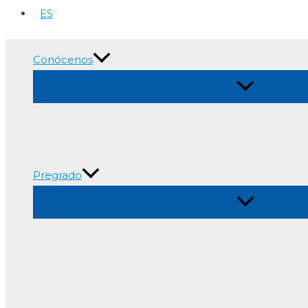
ES
Conócenos
Alternar
menú
Pregrado
Alternar
menú