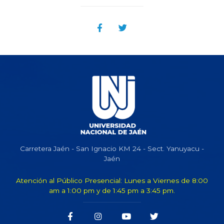
Carretera Jaén - San Ignacio KM 24 - Sect. Yanuyacu -
Jaén
Atención al Público Presencial: Lunes a Viernes de 8:00
am a 1:00 pm y de 1:45 pm a 3:45 pm.