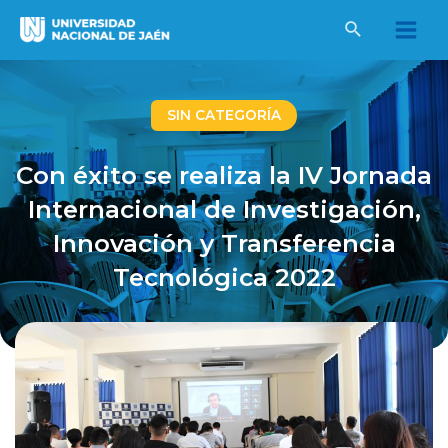
Ir
al
Main
contenido
Men
SIN CATEGORÍA
Con éxito se realiza la IV Jornada
Internacional de Investigación,
Innovación y Transferencia
Tecnológica 2022