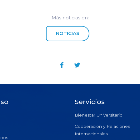
Más noticias en:
NOTICIAS
rso
Servicios
Bienestar Universitario
E
Cooperación y Relaciones
Internacionales
anos