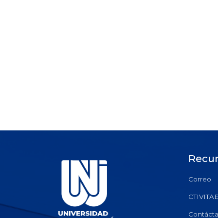
Recu
Correo
CTIVITA
Contáct