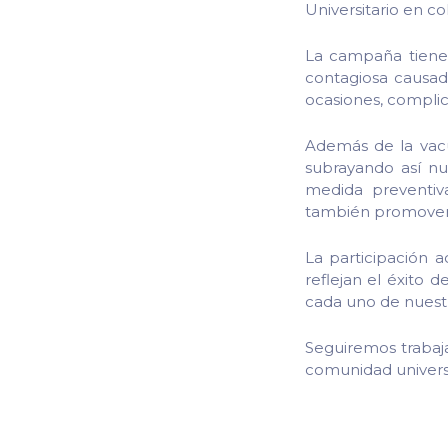
Universitario en c
La campaña tiene 
contagiosa causad
ocasiones, complic
Además de la vacun
subrayando así nu
medida preventiv
también promover u
La participación a
reflejan el éxito 
cada uno de nuestr
Seguiremos trabaj
comunidad universit