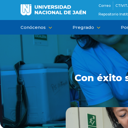
Ir
Correo
CTIVIT
al
Repositorio Insti
contenido
Conócenos
Pregrado
Po
Con éxito 