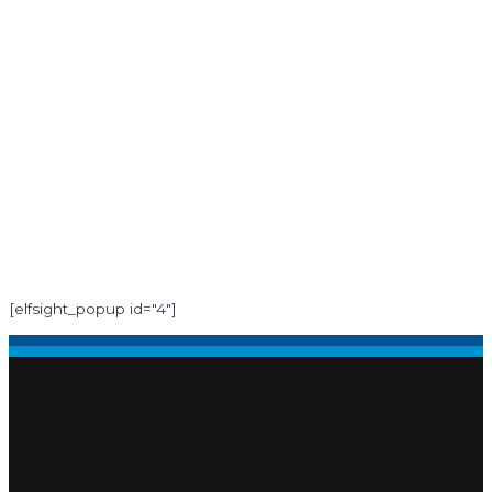
[elfsight_popup id="4"]