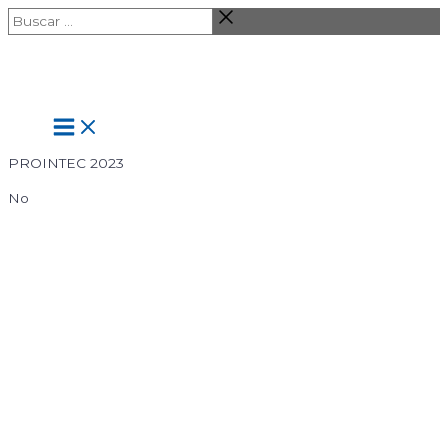
Ir
Buscar
al
…
contenido
Main
Menu
PROINTEC 2023
No