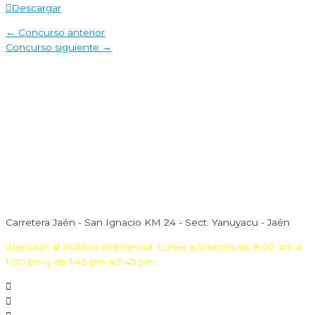
Descargar
Navegación
←
Concurso anterior
de
Concurso siguiente
→
entradas
Carretera Jaén - San Ignacio KM 24 - Sect. Yanuyacu - Jaén
Atención al Público Presencial: Lunes a Viernes de 8:00 am a
1:00 pm y de 1:45 pm a 3:45 pm.