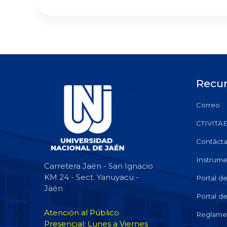
Recu
Correo
CTIVITA
Contáct
Instrume
Carretera Jaén - San Ignacio
KM 24 - Sect. Yanuyacu -
Portal d
Jaén
Portal d
Atención al Público
Reglame
Presencial: Lunes a Viernes