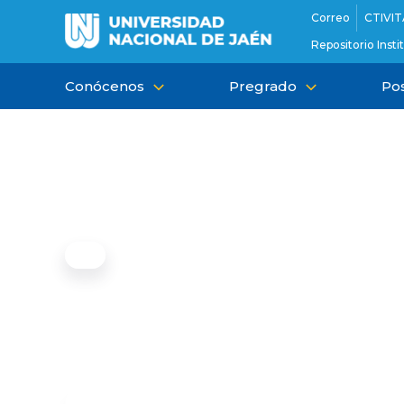
Ir
Correo
CTIVIT
al
Repositorio Insti
contenido
Conócenos
Pregrado
Po