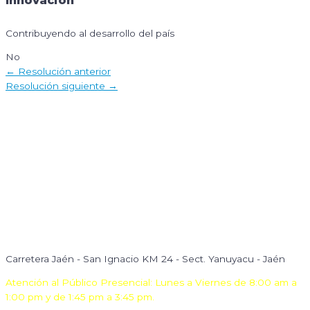
Innovación
Contribuyendo al desarrollo del país
No
Navegación
←
Resolución anterior
de
Resolución siguiente
→
entradas
Carretera Jaén - San Ignacio KM 24 - Sect. Yanuyacu - Jaén
Atención al Público Presencial: Lunes a Viernes de 8:00 am a
1:00 pm y de 1:45 pm a 3:45 pm.