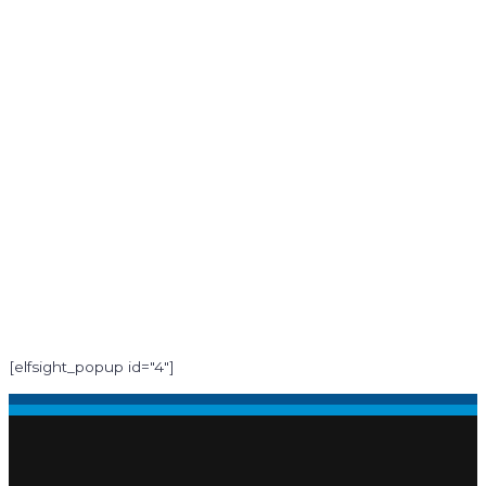
[elfsight_popup id="4"]