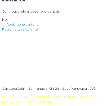
Innovación
Contribuyendo al desarrollo del país
No
Navegación
←
Reglamento anterior
de
Reglamento siguiente
→
entradas
Carretera Jaén - San Ignacio KM 24 - Sect. Yanuyacu - Jaén
Atención al Público Presencial: Lunes a Viernes de 8:00 am a
1:00 pm y de 1:45 pm a 3:45 pm.