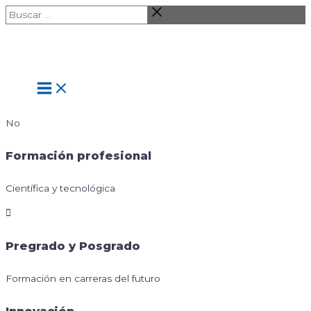
Ir
Buscar
al
…
contenido
Main
Menu
No
Formación profesional
Científica y tecnológica
Pregrado y Posgrado
Formación en carreras del futuro