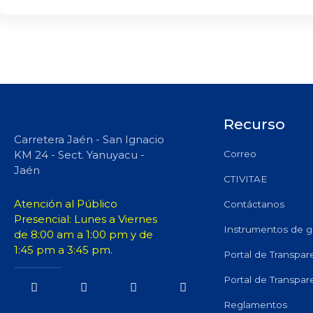
Recurso
Carretera Jaén - San Ignacio
KM 24 - Sect. Yanuyacu -
Correo
Jaén
CTIVITAE
Atención al Público
Contáctanos
Presencial: Lunes a Viernes
Instrumentos de g
de 8:00 am a 1:00 pm y de
1:45 pm a 3:45 pm.
Portal de Transpar
Portal de Transpar
Reglamentos